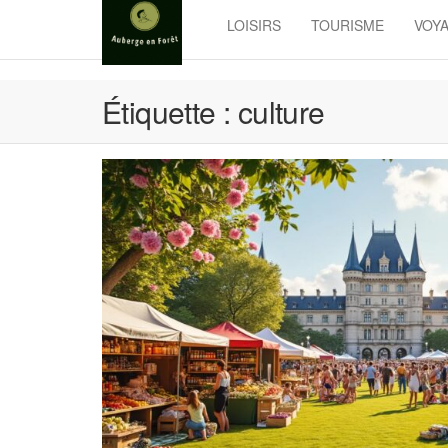
Skip
LOISIRS
TOURISME
VOY
to
the
content
Étiquette :
culture