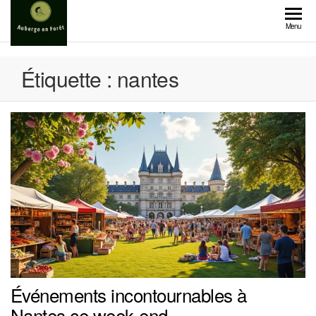
Skip
to
Menu
the
content
Étiquette :
nantes
Événements incontournables à
Nantes ce week-end