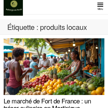
Skip
to
Menu
the
content
Étiquette :
produits locaux
Le marché de Fort de France : un
trésor culinaire en Martinique