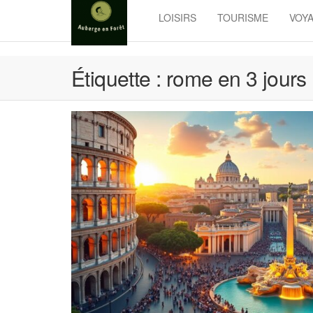
Skip
LOISIRS
TOURISME
VOY
to
the
content
Étiquette :
rome en 3 jours