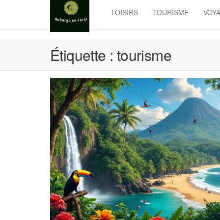
Skip
LOISIRS
TOURISME
VOY
to
the
content
Étiquette :
tourisme