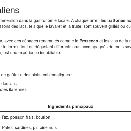
aliens
immersion dans la gastronomie locale. À chaque arrêt, les
trattorias
acc
ssons des lacs, tels que le lavaret et la truite, sont souvent grillés ou 
heur, avec des cépages renommés comme le
Prosecco
et les vins de la 
 le terroir, tout en dégustant différents crus accompagnés de mets sa
, est une expérience inoubliable.
on de goûter à des plats emblématiques :
 des lacs
ôtes italiennes
Ingrédients principaux
Riz, poisson frais, bouillon
Pâtes, sardines, pin pine nuts