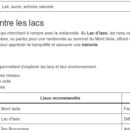
Lait, sucre, arômes naturels
ntre les lacs
x qui cherchent à rompre avec la mélancolie. Au
Lac d’Iseo
, les rives 
chées, ou partez pour une randonnée au sommet du Mont Isola, offrant
our apprécier la tranquillité et savourer une
trattoria
.
permettent d’explorer les lacs et leur environnement :
les niveaux
 voile
ges
Lieux recommandés
Mont Isola
Fac
Lac d’Iseo
Dé
Îles Borromées
Ada