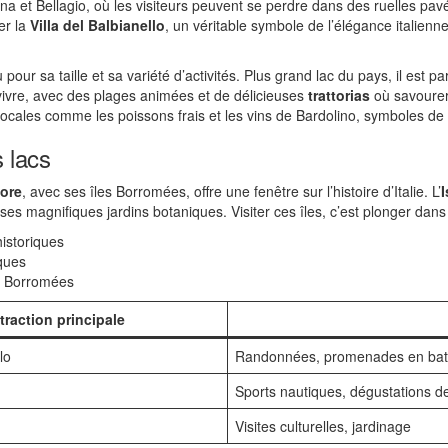
nna et Bellagio, où les visiteurs peuvent se perdre dans des ruelles pavé
er la
Villa del Balbianello
, un véritable symbole de l’élégance italienne
our sa taille et sa variété d’activités. Plus grand lac du pays, il est p
 vivre, avec des plages animées et de délicieuses
trattorias
où savoure
ocales comme les poissons frais et les vins de Bardolino, symboles de ce
 lacs
ore
, avec ses îles Borromées, offre une fenêtre sur l’histoire d’Italie. L’
I
ses magnifiques jardins botaniques. Visiter ces îles, c’est plonger dans 
historiques
iques
es Borromées
traction principale
lo
Randonnées, promenades en ba
Sports nautiques, dégustations de
Visites culturelles, jardinage