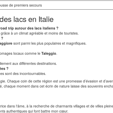
trousse de premiers secours
des lacs en Italie
road trip autour des lacs italiens ?
 grâce à un climat agréable et moins de touristes.
 ?
aggiore
sont parmi les plus populaires et magnifiques.
fromages locaux comme le
Taleggio
.
ilement aux différentes destinations.
ées ?
ages sont des incontournables.
agie. Chaque coin de cette région est une promesse d’évasion et d’aven
ssé, chaque moment dans cet écrin de nature laisse des souvenirs ench
rice dans l'âme, à la recherche de charmants villages et de villes plein
ents authentiques qui font battre mon cœur.