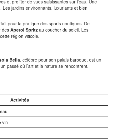
es et profiter de vues saisissantes sur l’eau. Une
. Les jardins environnants, luxuriants et bien
arfait pour la pratique des sports nautiques. De
r des
Aperol Spritz
au coucher du soleil. Les
tte région viticole.
sola Bella
, célèbre pour son palais baroque, est un
un passé où l’art et la nature se rencontrent.
Activités
teau
 vin