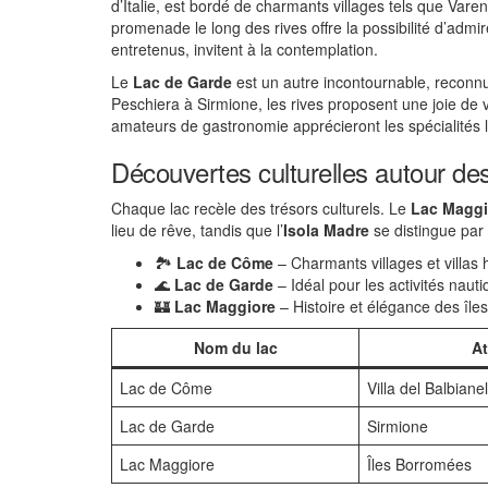
d’Italie, est bordé de charmants villages tels que Vare
promenade le long des rives offre la possibilité d’admir
entretenus, invitent à la contemplation.
Le
Lac de Garde
est un autre incontournable, reconnu p
Peschiera à Sirmione, les rives proposent une joie de
amateurs de gastronomie apprécieront les spécialités l
Découvertes culturelles autour des
Chaque lac recèle des trésors culturels. Le
Lac Maggi
lieu de rêve, tandis que l’
Isola Madre
se distingue par 
🏞️
Lac de Côme
– Charmants villages et villas 
🌊
Lac de Garde
– Idéal pour les activités naut
🏰
Lac Maggiore
– Histoire et élégance des îl
Nom du lac
At
Lac de Côme
Villa del Balbianel
Lac de Garde
Sirmione
Lac Maggiore
Îles Borromées