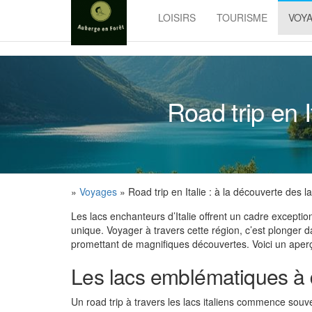
Skip
LOISIRS
TOURISME
VOY
to
the
content
Road trip en 
»
Voyages
» Road trip en Italie : à la découverte des 
Les lacs enchanteurs d’Italie offrent un cadre except
unique. Voyager à travers cette région, c’est plonger d
promettant de magnifiques découvertes. Voici un aperç
Les lacs emblématiques à d
Un road trip à travers les lacs italiens commence souv