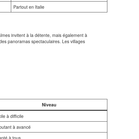
Partout en Italie
calmes invitent à la détente, mais également à
 des panoramas spectaculaires. Les villages
Niveau
ile à difficile
butant à avancé
pté à tous