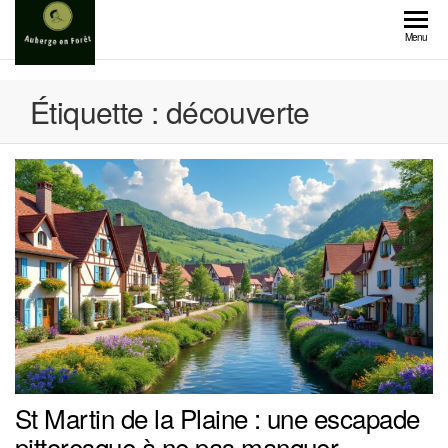
Skip
to
Menu
the
content
Étiquette :
découverte
St Martin de la Plaine : une escapade
pittoresque à ne pas manquer