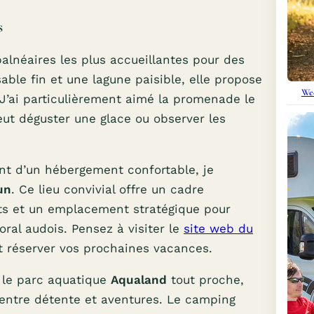
s
balnéaires les plus accueillantes pour des
able fin et une lagune paisible, elle propose
Wee
 J’ai particulièrement aimé la promenade le
eut déguster une glace ou observer les
ant d’un hébergement confortable, je
un
. Ce lieu convivial offre un cadre
ts et un emplacement stratégique pour
toral audois. Pensez à visiter le
site web du
t réserver vos prochaines vacances.
t le parc aquatique
Aqualand
tout proche,
entre détente et aventures. Le camping