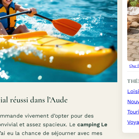
Que f
THÉ
Lois
ial réussi dans l’Aude
Nouv
Tour
commande vivement d’opter pour des
Voy
nvivial et assez spacieux. Le
camping Le
’ai eu la chance de séjourner avec mes