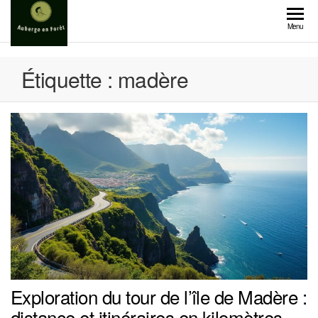
Skip
to
Menu
the
content
Étiquette :
madère
Exploration du tour de l’île de Madère :
distance et itinéraires en kilomètres