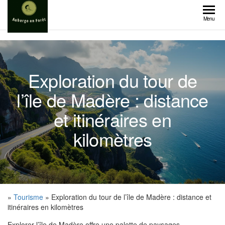
Skip
to
Menu
the
content
Exploration du tour de
l’île de Madère : distance
et itinéraires en
kilomètres
»
Tourisme
» Exploration du tour de l’île de Madère : distance et
itinéraires en kilomètres
Explorer l’île de Madère offre une palette de paysages