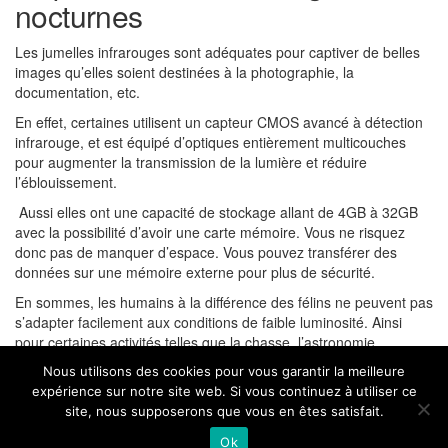
nocturnes
Les jumelles infrarouges sont adéquates pour captiver de belles
images qu’elles soient destinées à la photographie, la
documentation, etc.
En effet, certaines utilisent un capteur CMOS avancé à détection
infrarouge, et est équipé d’optiques entièrement multicouches
pour augmenter la transmission de la lumière et réduire
l’éblouissement.
Aussi elles ont une capacité de stockage allant de 4GB à 32GB
avec la possibilité d’avoir une carte mémoire. Vous ne risquez
donc pas de manquer d’espace. Vous pouvez transférer des
données sur une mémoire externe pour plus de sécurité.
En sommes, les humains à la différence des félins ne peuvent pas
s’adapter facilement aux conditions de faible luminosité. Ainsi
pour certaines activités telles que la chasse, l’astronomie
nocturne, l’observation des animaux ou même le sport, l’utilisation
Nous utilisons des cookies pour vous garantir la meilleure
de jumelles infrarouges semble être requise.
expérience sur notre site web. Si vous continuez à utiliser ce
site, nous supposerons que vous en êtes satisfait.
Ok