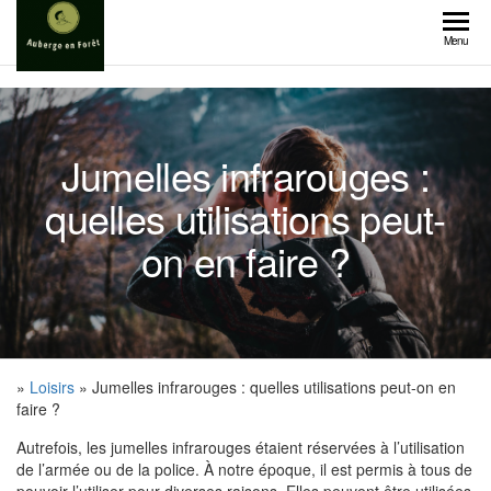
Skip
to
Menu
the
content
Jumelles infrarouges :
quelles utilisations peut-
on en faire ?
»
Loisirs
» Jumelles infrarouges : quelles utilisations peut-on en
faire ?
Autrefois, les jumelles infrarouges étaient réservées à l’utilisation
de l’armée ou de la police. À notre époque, il est permis à tous de